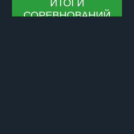
ИТОГИ
СОРЕВНОВАНИЙ
POLISH OPEN
👏Поздравляем! Нашу заёздочку Семко
Марию занявшая 🥈-Место💪🇲🇩 SEMCO
MARIA — 5:4 — 🇵🇱 IWONIN MAGDALENA
🇲🇩 SEMCO MARIA — 1:0 — 🇺🇦 KOSOLAP
YEVHENIIA🇲🇩 SEMCO MARIA
29.06.2026
Комментариев Нет