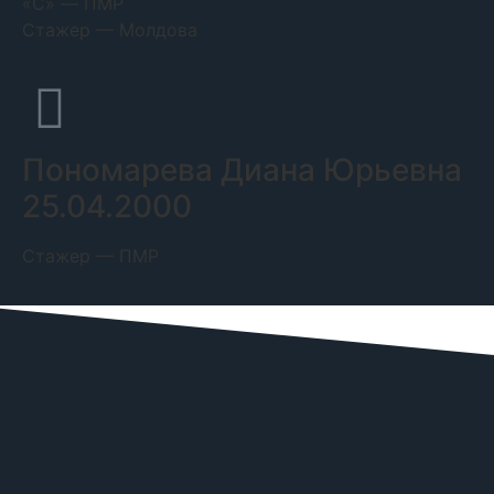
«C» — ПМР
Стажер — Молдова
Пономарева Диана Юрьевна
25.04.2000
Стажер — ПМР