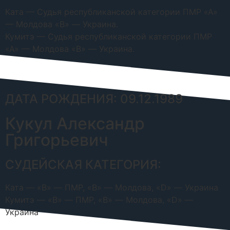
Ката — Судья республиканской категории ПМР «А»
— Молдова «B» — Украина.
Кумитэ — Судья республиканской категории ПМР
«А» — Молдова «B» — Украина.
ДАТА РОЖДЕНИЯ: 09.12.1989
Кукул Александр
Григорьевич
СУДЕЙСКАЯ КАТЕГОРИЯ:
Ката — «B» — ПМР, «B» — Молдова, «D» — Украина
Кумитэ — «B» — ПМР, «B» — Молдова, «D» —
Украина