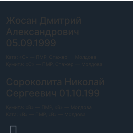
Жосан Дмитрий
Александрович
05.09.1999
Ката: «C» — ПМР, Стажер — Молдова
Кумитэ: «C» — ПМР, Стажер — Молдова
Сороколита Николай
Сергеевич 01.10.199
Кумитэ: «B» — ПМР, «B» — Молдова
Ката: «B» — ПМР, «B» — Молдова