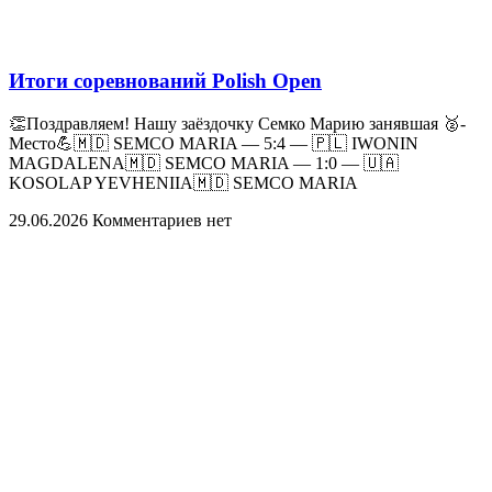
Итоги соревнований Polish Open
👏Поздравляем! Нашу заёздочку Семко Марию занявшая 🥈-
Место💪🇲🇩 SEMCO MARIA — 5:4 — 🇵🇱 IWONIN
MAGDALENA🇲🇩 SEMCO MARIA — 1:0 — 🇺🇦
KOSOLAP YEVHENIIA🇲🇩 SEMCO MARIA
29.06.2026
Комментариев нет