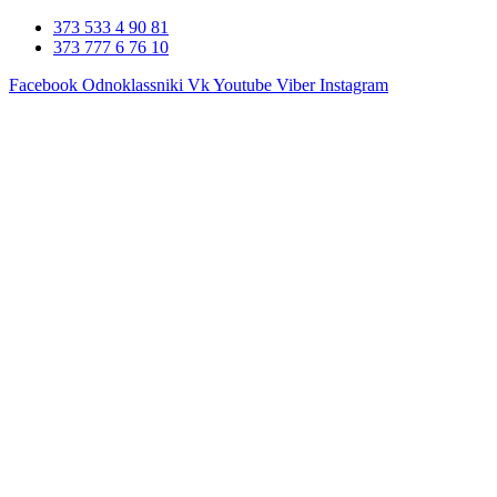
Перейти
373 533 4 90 81
к
373 777 6 76 10
содержимому
Facebook
Odnoklassniki
Vk
Youtube
Viber
Instagram