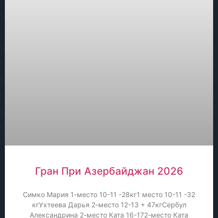
Гран При Азербайджан 2026
Симко Мария 1-место 10-11 -28кг1 место 10-11 -32
кгУхтеева Дарья 2-место 12-13 + 47кгСербул
Александрина 2-место Ката 16-172-место Ката