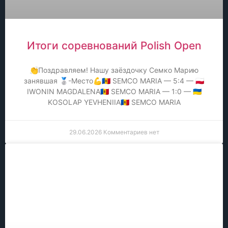
Итоги соревнований Polish Open
👏Поздравляем! Нашу заёздочку Семко Марию
занявшая 🥈-Место💪🇲🇩 SEMCO MARIA — 5:4 — 🇵🇱
IWONIN MAGDALENA🇲🇩 SEMCO MARIA — 1:0 — 🇺🇦
KOSOLAP YEVHENIIA🇲🇩 SEMCO MARIA
29.06.2026
Комментариев нет