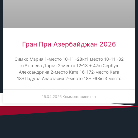
Гран При Азербайджан 2026
Симко Мария 1-место 10-11 -28кг1 место 10-11 -32
кгУхтеева Дарья 2-место 12-13 + 47кгСербул
Александрина 2-место Ката 16-172-место Ката
18+Падура Анастасия 2-место 18+ -68кг3 место
15.04.2026
Комментариев нет