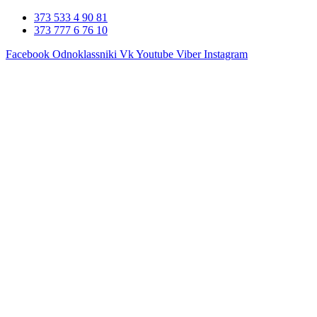
Перейти
373 533 4 90 81
к
373 777 6 76 10
содержимому
Facebook
Odnoklassniki
Vk
Youtube
Viber
Instagram