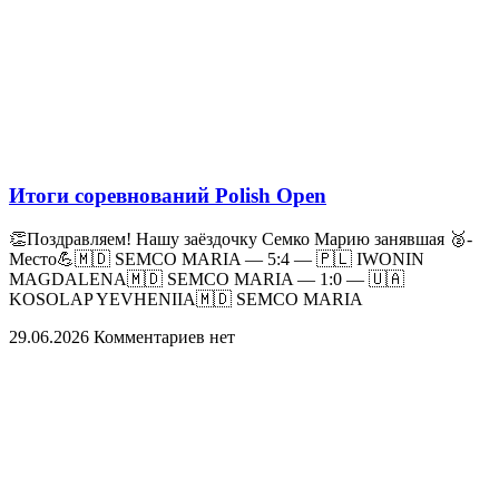
Итоги соревнований Polish Open
👏Поздравляем! Нашу заёздочку Семко Марию занявшая 🥈-
Место💪🇲🇩 SEMCO MARIA — 5:4 — 🇵🇱 IWONIN
MAGDALENA🇲🇩 SEMCO MARIA — 1:0 — 🇺🇦
KOSOLAP YEVHENIIA🇲🇩 SEMCO MARIA
29.06.2026
Комментариев нет