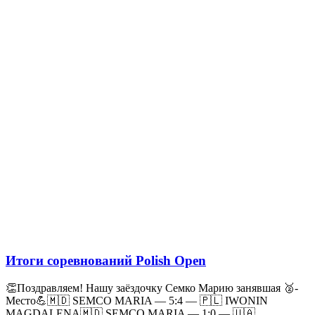
Итоги соревнований Polish Open
👏Поздравляем! Нашу заёздочку Семко Марию занявшая 🥈-
Место💪🇲🇩 SEMCO MARIA — 5:4 — 🇵🇱 IWONIN
MAGDALENA🇲🇩 SEMCO MARIA — 1:0 — 🇺🇦