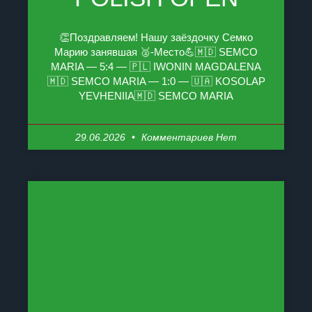
👏Поздравляем! Нашу заёздочку Семко
Марию занявшая 🥈-Место💪🇲🇩 SEMCO
MARIA — 5:4 — 🇵🇱 IWONIN MAGDALENA
🇲🇩 SEMCO MARIA — 1:0 — 🇺🇦 KOSOLAP
YEVHENIIA🇲🇩 SEMCO MARIA
29.06.2026
Комментариев Нет